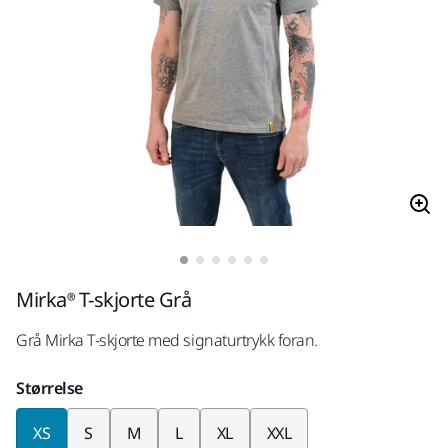
Mirka® T-skjorte Grå
Grå Mirka T-skjorte med signaturtrykk foran.
Størrelse
XS
S
M
L
XL
XXL