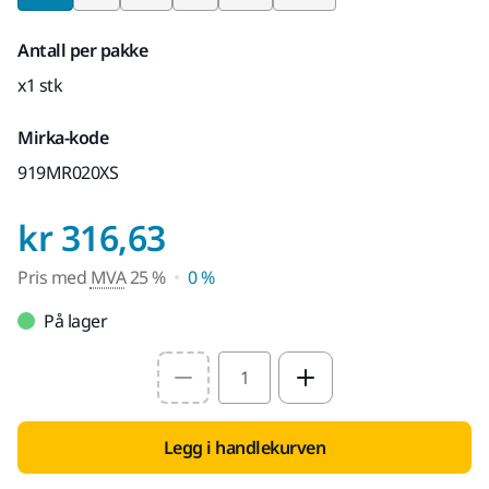
Antall per pakke
x1 stk
Mirka-kode
919MR020XS
Pris med MVA 25 %
kr 316,63
Pris med
MVA
25 %
0 %
På lager
Select quantity value
Legg i handlekurven