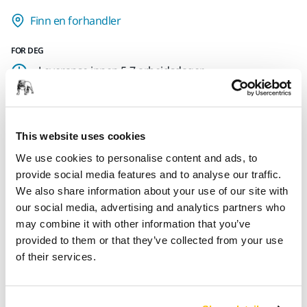
Finn en forhandler
FOR DEG
Leveranse innen 5-7 arbeidsdager
Leveranse innen Norge
Fri frakt over kr.699.- inkl. moms
This website uses cookies
Sikker betaling med kort
We use cookies to personalise content and ads, to
Spore pakken
provide social media features and to analyse our traffic.
We also share information about your use of our site with
our social media, advertising and analytics partners who
may combine it with other information that you’ve
Produktinformasjon
provided to them or that they’ve collected from your use
of their services.
Nedlastinger
Grå Mirka T-skjorte med signaturtrykk foran.