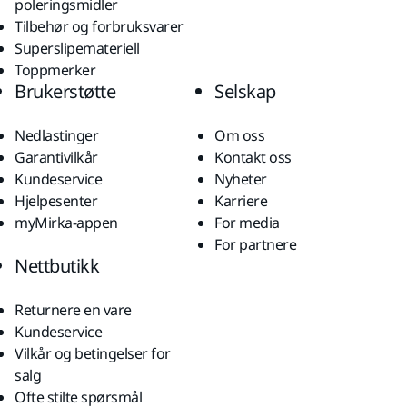
poleringsmidler
Tilbehør og forbruksvarer
Superslipemateriell
Toppmerker
Brukerstøtte
Selskap
Nedlastinger
Om oss
Garantivilkår
Kontakt oss
Kundeservice
Nyheter
Hjelpesenter
Karriere
myMirka-appen
For media
For partnere
Nettbutikk
Returnere en vare
Kundeservice
Vilkår og betingelser for
salg
Ofte stilte spørsmål