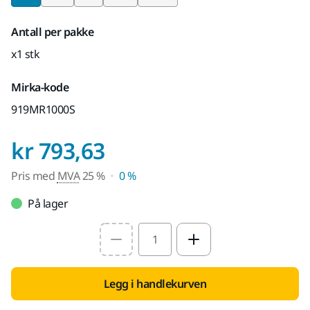
Antall per pakke
x1 stk
Mirka-kode
919MR1000S
Pris med MVA 25 %
kr 793,63
Pris med
MVA
25 %
0 %
På lager
Select quantity value
Legg i handlekurven