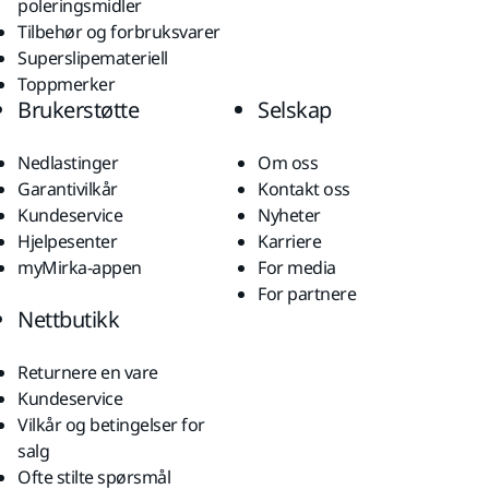
poleringsmidler
Tilbehør og forbruksvarer
Superslipemateriell
Toppmerker
Brukerstøtte
Selskap
Nedlastinger
Om oss
Garantivilkår
Kontakt oss
Kundeservice
Nyheter
Hjelpesenter
Karriere
myMirka-appen
For media
For partnere
Nettbutikk
Returnere en vare
Kundeservice
Vilkår og betingelser for
salg
Ofte stilte spørsmål