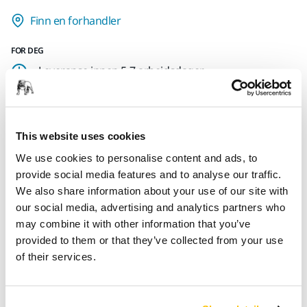
Finn en forhandler
FOR DEG
Leveranse innen 5-7 arbeidsdager
Leveranse innen Norge
Fri frakt over kr.699.- inkl. moms
This website uses cookies
Sikker betaling med kort
We use cookies to personalise content and ads, to
Spore pakken
provide social media features and to analyse our traffic.
We also share information about your use of our site with
our social media, advertising and analytics partners who
may combine it with other information that you’ve
Produktinformasjon
provided to them or that they’ve collected from your use
of their services.
Nedlastinger
Sort Mirka-vest med tagline-trykk foran.