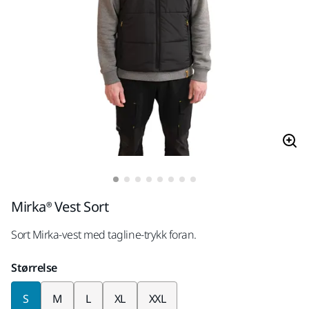
Mirka® Vest Sort
Sort Mirka-vest med tagline-trykk foran.
Størrelse
S
M
L
XL
XXL