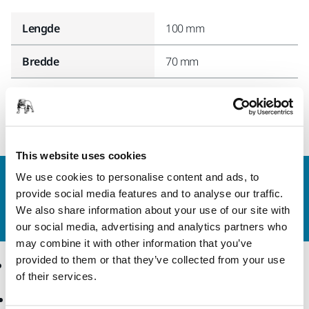
Lengde
100 mm
Bredde
70 mm
This website uses cookies
We use cookies to personalise content and ads, to
Kontakt oss
provide social media features and to analyse our traffic.
Vil du vite mer?
Ta kontakt
, så svarer støtteteamet
We also share information about your use of our site with
vårt på spørsmålene dine.
our social media, advertising and analytics partners who
may combine it with other information that you’ve
provided to them or that they’ve collected from your use
Produkter
Kunnskap
of their services.
Elektroverktøy
Bransjer