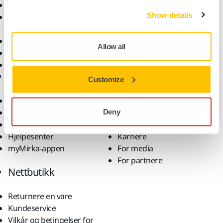
Støvfri sliping
Bruksområder
Show details
Slipemateriell og
Løsninger
poleringsmidler
Tilbehør og forbruksvarer
Allow all
Superslipemateriell
Toppmerker
Brukerstøtte
Selskap
Customize
Nedlastinger
Om oss
Garantivilkår
Kontakt oss
Deny
Kundeservice
Nyheter
Hjelpesenter
Karriere
myMirka-appen
For media
For partnere
Nettbutikk
Returnere en vare
Kundeservice
Vilkår og betingelser for