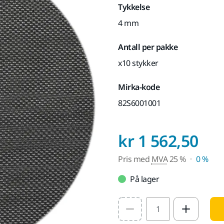
Tykkelse
4 mm
Antall per pakke
x10 stykker
Mirka-kode
82S6001001
Pri
kr 1 562,50
Pris med
MVA
25 %
0 %
På lager
Select quantity value