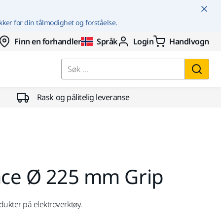
kker for din tålmodighet og forståelse.
Finn en forhandler
Språk
Login
Handlvogn
Søk ...
Rask og pålitelig leveranse
face Ø 225 mm Grip
dukter på elektroverktøy.