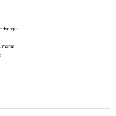
beidsdager
nkl. moms
t