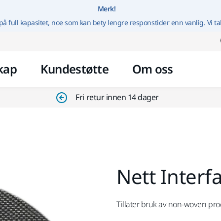
Gå til innhold
Merk!
på full kapasitet, noe som kan bety lengre responstider enn vanlig. Vi ta
kap
Kundestøtte
Om oss
Fri retur innen 14 dager
Nett Inter
Tillater bruk av non-woven pro