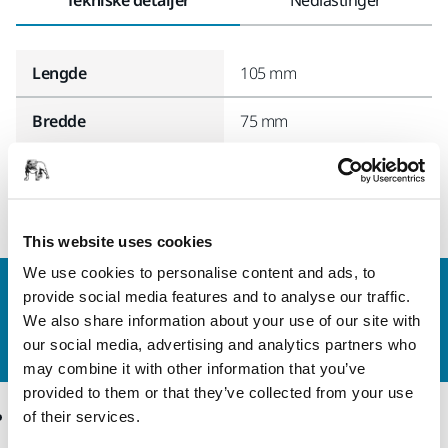
Lengde
105 mm
Bredde
75 mm
This website uses cookies
We use cookies to personalise content and ads, to
Kontakt oss
provide social media features and to analyse our traffic.
Vil du vite mer?
Ta kontakt
, så svarer støtteteamet
We also share information about your use of our site with
vårt på spørsmålene dine.
our social media, advertising and analytics partners who
may combine it with other information that you’ve
provided to them or that they’ve collected from your use
Produkter
Kunnskap
of their services.