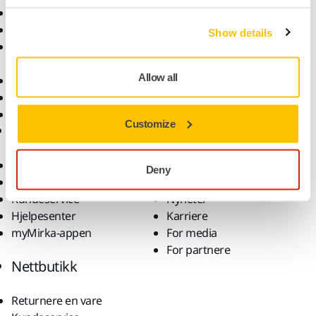
Elektroverktøy
Bransjer
Støvfri sliping
Bruksområder
Show details
Slipemateriell og
Løsninger
poleringsmidler
Allow all
Tilbehør og forbruksvarer
Superslipemateriell
Toppmerker
Customize
Brukerstøtte
Selskap
Nedlastinger
Om oss
Deny
Garantivilkår
Kontakt oss
Kundeservice
Nyheter
Hjelpesenter
Karriere
myMirka-appen
For media
For partnere
Nettbutikk
Returnere en vare