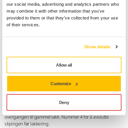
our social media, advertising and analytics partners who
may combine it with other information that you’ve
Produktinformasjon
provided to them or that they’ve collected from your use
of their services.
Tekniske detaljer
Nedlastinger
Show details
Som navnet antyder, optimalisert slipeprosess, når
prosessen er en avgjørende faktor. Og maksimere ytelsen til
hver enkel fase av prosessen, er hvert trinn også blitt
Allow all
optimalisert for å arbeide sammen med de andre trinnene.
Mirka`s OSP slipemateriell er tydelig merket med tall som
forteller om hvilken rondell eller remse som skal brukes for
Customize
hvert trinn. Nummer 1 brukes som lakkfjerning, nummer 2
brukes for å slipe overgang til gammel lakk og sparkel,
Deny
nummer 3 for å forberede det reparerte området for primer
ved å redusere riper etter nummer 2, samt å utvide
overgangen til gammel lakk. Nummer 4 for å avslutte
slipingen før lakkering.