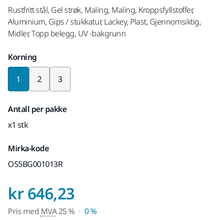
Rustfritt stål, Gel strøk, Maling, Maling, Kroppsfyllstoffer,
Aluminium, Gips / stukkatur, Lackey, Plast, Gjennomsiktig,
Midler, Topp belegg, UV -bakgrunn
Korning
1
2
3
Antall per pakke
x1 stk
Mirka-kode
OS5BG001013R
Pris med MVA 25 %
kr 646,23
Pris med
MVA
25 %
0 %