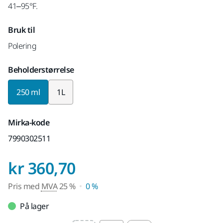
41–95°F.
Bruk til
Polering
Beholderstørrelse
250 ml
1L
Mirka-kode
7990302511
Pris med MVA 25 %
kr 360,70
Pris med
MVA
25 %
0 %
På lager