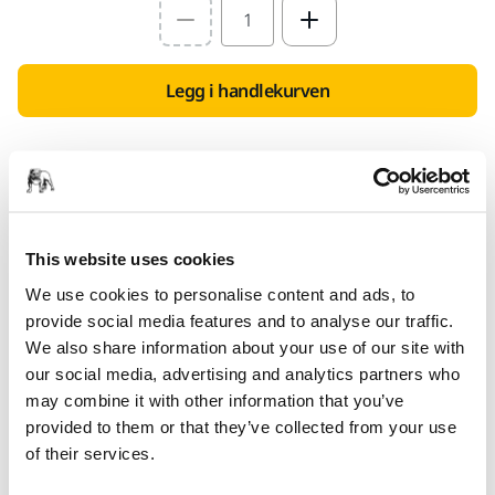
Select quantity value
Legg i handlekurven
Finn en forhandler
FOR DEG
Leveranse innen 5-7 arbeidsdager
This website uses cookies
Leveranse innen Norge
We use cookies to personalise content and ads, to
Fri frakt over kr.699.- inkl. moms
provide social media features and to analyse our traffic.
We also share information about your use of our site with
Sikker betaling med kort
our social media, advertising and analytics partners who
Spore pakken
may combine it with other information that you’ve
provided to them or that they’ve collected from your use
of their services.