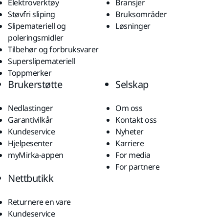
Elektroverktøy
Bransjer
Støvfri sliping
Bruksområder
Slipemateriell og
Løsninger
poleringsmidler
Tilbehør og forbruksvarer
Superslipemateriell
Toppmerker
Brukerstøtte
Selskap
Nedlastinger
Om oss
Garantivilkår
Kontakt oss
Kundeservice
Nyheter
Hjelpesenter
Karriere
myMirka-appen
For media
For partnere
Nettbutikk
Returnere en vare
Kundeservice