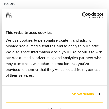
FOR DEG
Leveranse innen 5-7 arbeidsdager
Leveranse innen Norge
Fri frakt over kr.699.- inkl. moms
This website uses cookies
Sikker betaling med kort
We use cookies to personalise content and ads, to
Spore pakken
provide social media features and to analyse our traffic.
We also share information about your use of our site with
our social media, advertising and analytics partners who
may combine it with other information that you’ve
Produktinformasjon
provided to them or that they’ve collected from your use
of their services.
Tekniske detaljer
Tool hook for Mirka® OS Mirka® CEROS/DEROS 125 mm, 150
Show details
mm Mirka® DEOS Suitable for the Work Station for DE
1230/1242. Is to be hooked on to the perforated panel.