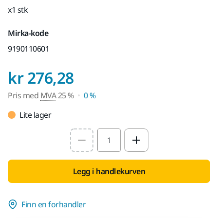
x1 stk
Mirka-kode
9190110601
Pris med MVA 25 %
kr 276,28
Pris med
MVA
25 %
0 %
Lite lager
Select quantity value
Legg i handlekurven
Finn en forhandler