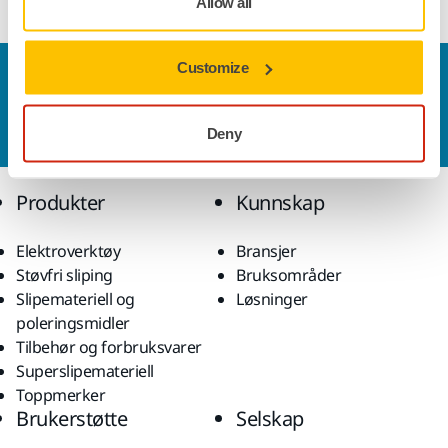
Allow all
Customize
Kontakt oss
Vil du vite mer?
Ta kontakt
, så svarer støtteteamet
vårt på spørsmålene dine.
Deny
Produkter
Kunnskap
Elektroverktøy
Bransjer
Støvfri sliping
Bruksområder
Slipemateriell og
Løsninger
poleringsmidler
Tilbehør og forbruksvarer
Superslipemateriell
Toppmerker
Brukerstøtte
Selskap