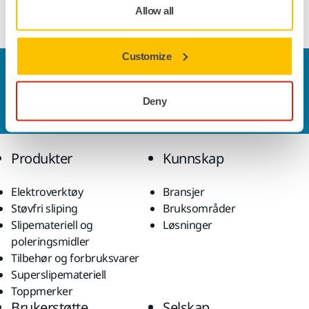
lateksimpregnert papir.
Allow all
Customize
Kontakt oss
Vil du vite mer?
Ta kontakt
, så svarer støtteteamet
Deny
vårt på spørsmålene dine.
Produkter
Kunnskap
Elektroverktøy
Bransjer
Støvfri sliping
Bruksområder
Slipemateriell og
Løsninger
poleringsmidler
Tilbehør og forbruksvarer
Superslipemateriell
Toppmerker
Brukerstøtte
Selskap