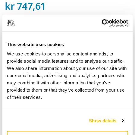
Pris med MVA 25 %
kr 747,61
Pris med
MVA
25 %
0 %
Finn en forhandler
This website uses cookies
We use cookies to personalise content and ads, to
Produktinformasjon
provide social media features and to analyse our traffic.
We also share information about your use of our site with
Tekniske detaljer
Nedlastinger
our social media, advertising and analytics partners who
may combine it with other information that you’ve
provided to them or that they’ve collected from your use
Q.Silver er et slipemateriale med optimal aggressivitet
of their services.
utformet for å oppnå en rask og effektiv avvirkning.
Produktet har en høy varmebestandighet og takler effektivt
sliping av metall, for eksempel ved bilskadereparasjoner. Q.
Show details
Silver har også meget gode slipeegenskaper på tre og
komposittmateriell. Ryggmaterialet er et fleksibelt og sterkt