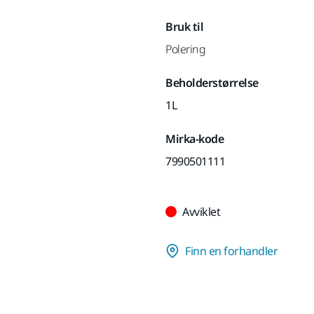
Bruk til
Polering
Beholderstørrelse
1L
Mirka-kode
7990501111
Avviklet
Finn en forhandler