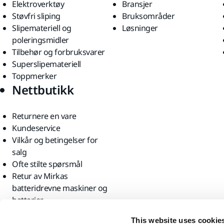
Elektroverktøy
Bransjer
Støvfri sliping
Bruksområder
Slipemateriell og
Løsninger
poleringsmidler
Tilbehør og forbruksvarer
Superslipemateriell
Toppmerker
Nettbutikk
Returnere en vare
Kundeservice
Vilkår og betingelser for
salg
Ofte stilte spørsmål
Retur av Mirkas
batteridrevne maskiner og
batterier
Finn oss
This website uses cookie