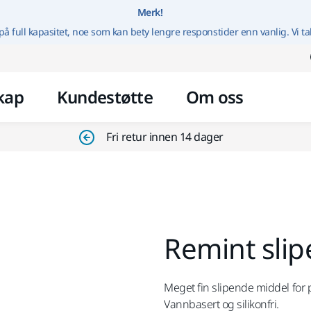
Gå til innhold
Merk!
på full kapasitet, noe som kan bety lengre responstider enn vanlig. Vi ta
kap
Kundestøtte
Om oss
Fri retur innen 14 dager
Remint sli
Meget fin slipende middel for p
Vannbasert og silikonfri.