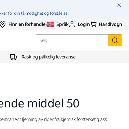
kker for din tålmodighet og forståelse.
Finn en forhandler
Språk
Login
Handlvogn
Søk ...
Rask og pålitelig leveranse
pende middel 50
ermanent fjerning av riper fra kjemisk forsterket glass.