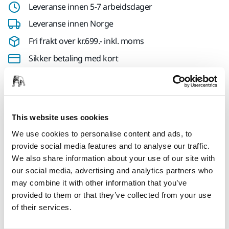
Leveranse innen 5-7 arbeidsdager
Leveranse innen Norge
Fri frakt over kr.699.- inkl. moms
Sikker betaling med kort
Spore pakken
This website uses cookies
Produktinformasjon
We use cookies to personalise content and ads, to
provide social media features and to analyse our traffic.
Tekniske detaljer
Nedlastinger
We also share information about your use of our site with
our social media, advertising and analytics partners who
Mirka Roundy er ergonomisk utformet for å passe inn i
may combine it with other information that you’ve
håndflaten, og er egnet for flere operasjoner, alt fra maling
provided to them or that they’ve collected from your use
stripping til lakk og maling sliping. Roundy har 34
of their services.
støvutsugshull som gjør at den er en allsidig slipekloss for
bruk med Abranet 150mm rondeller, og vanlige 15 hull