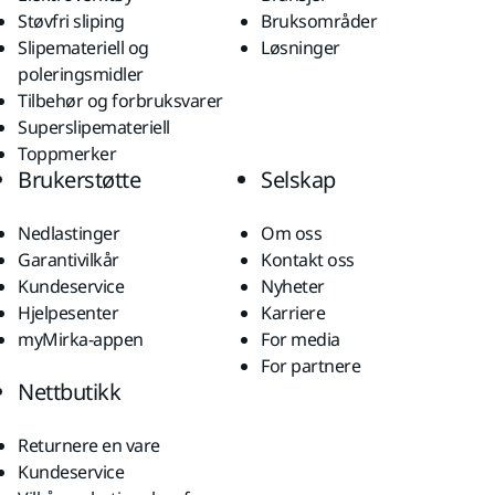
Støvfri sliping
Bruksområder
Slipemateriell og
Løsninger
poleringsmidler
Tilbehør og forbruksvarer
Superslipemateriell
Toppmerker
Brukerstøtte
Selskap
Nedlastinger
Om oss
Garantivilkår
Kontakt oss
Kundeservice
Nyheter
Hjelpesenter
Karriere
myMirka-appen
For media
For partnere
Nettbutikk
Returnere en vare
Kundeservice