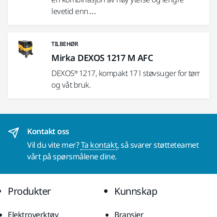
levetid enn…
TILBEHØR
Mirka DEXOS 1217 M AFC
DEXOS® 1217, kompakt 17 l støvsuger for tørr
og våt bruk.
Kontakt oss
Vil du vite mer?
Ta kontakt
, så svarer støtteteamet
vårt på spørsmålene dine.
Produkter
Kunnskap
Elektroverktøy
Bransjer