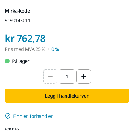
Mirka-kode
9190143011
Pris med MVA 25 %
kr 762,78
Pris med
MVA
25 %
0 %
På lager
Select quantity value
Legg i handlekurven
Finn en forhandler
FOR DEG