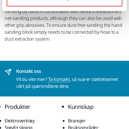
Mirka® Hand Sanding Blocks are specially designed for
sanding by hand in combination with Mirka’s revolutionary
net-sanding products, although they can also be used with
other grip abrasives. To ensure dust-free sanding the hand
sanding block simply needs to be connected by hose to a
dust extraction system.
Kontakt oss
Vil du vite mer?
Ta kontakt
, så svarer støtteteamet
vårt på spørsmålene dine.
Produkter
Kunnskap
Elektroverktøy
Bransjer
Støvfri sliping
Bruksområder