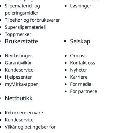
Slipemateriell og
Løsninger
poleringsmidler
Tilbehør og forbruksvarer
Superslipemateriell
Toppmerker
Brukerstøtte
Selskap
Nedlastinger
Om oss
Garantivilkår
Kontakt oss
Kundeservice
Nyheter
Hjelpesenter
Karriere
myMirka-appen
For media
For partnere
Nettbutikk
Returnere en vare
Kundeservice
Vilkår og betingelser for