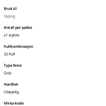
Bruk til
Sliping
Antall per pakke
x1 stykke
hullkombinasjon
32 hull
Type feste
Grip
Hardhet
Ubøyelig
Mirka-kode