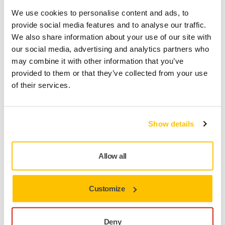
We use cookies to personalise content and ads, to
Fri frakt over kr.699.- inkl. moms
provide social media features and to analyse our traffic.
Sikker betaling med kort
We also share information about your use of our site with
our social media, advertising and analytics partners who
Spore pakken
may combine it with other information that you’ve
provided to them or that they’ve collected from your use
of their services.
Produktinformasjon
Tekniske detaljer
Nedlastinger
Show details
This yellow premium hand sanding block has an ergonomic
Allow all
shape with low profile. The performance is excellent in
combination with Mirka’s net sanding strips. The hand
sanding block has an optimized hardness of the backing
Customize
material. Thanks to its bigger size this hand sanding block is
suitable for sanding bigger and plain surfaces.
Deny