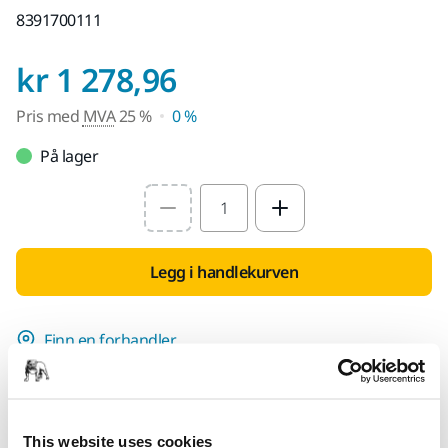
8391700111
Pris med MVA 25 
kr 1 278,96
Pris med
MVA
25 %
0 %
På lager
Select quantity value
Legg i handlekurven
Finn en forhandler
FOR DEG
Leveranse innen 5-7 arbeidsdager
This website uses cookies
Leveranse innen Norge