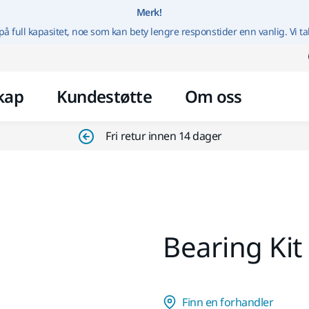
Gå til innhold
Merk!
på full kapasitet, noe som kan bety lengre responstider enn vanlig. Vi ta
kap
Kundestøtte
Om oss
Fri retur innen 14 dager
Bearing Ki
Finn en forhandler