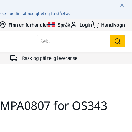
kker for din tålmodighet og forståelse.
Finn en forhandler
Språk
Login
Handlvogn
Søk ...
Rask og pålitelig leveranse
t MPA0807 for OS343