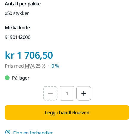
Antall per pakke
x50 stykker
Mirka-kode
9190142000
Pris med MVA 25 
kr 1 706,50
Pris med
MVA
25 %
0 %
På lager
Select quantity value
Legg i handlekurven
Finn en forhandler