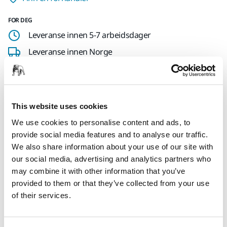
FOR DEG
Leveranse innen 5-7 arbeidsdager
Leveranse innen Norge
Fri frakt over kr.699.- inkl. moms
Sikker betaling med kort
Spore pakken
This website uses cookies
We use cookies to personalise content and ads, to
provide social media features and to analyse our traffic.
We also share information about your use of our site with
Produktinformasjon
our social media, advertising and analytics partners who
may combine it with other information that you’ve
Nedlastinger
provided to them or that they’ve collected from your use
of their services.
Tack cloth for cleaning the surface before painting. The
cloth removes dust and makes the surface anti-static. Cloth