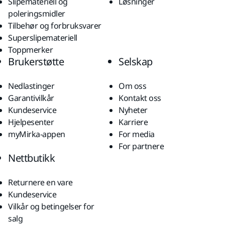
Slipemateriell og
Løsninger
poleringsmidler
Tilbehør og forbruksvarer
Superslipemateriell
Toppmerker
Brukerstøtte
Selskap
Nedlastinger
Om oss
Garantivilkår
Kontakt oss
Kundeservice
Nyheter
Hjelpesenter
Karriere
myMirka-appen
For media
For partnere
Nettbutikk
Returnere en vare
Kundeservice
Vilkår og betingelser for
salg