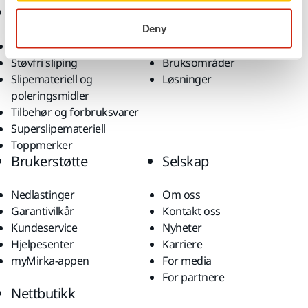
Produkter
Kunnskap
Deny
Elektroverktøy
Bransjer
Støvfri sliping
Bruksområder
Slipemateriell og
Løsninger
poleringsmidler
Tilbehør og forbruksvarer
Superslipemateriell
Toppmerker
Brukerstøtte
Selskap
Nedlastinger
Om oss
Garantivilkår
Kontakt oss
Kundeservice
Nyheter
Hjelpesenter
Karriere
myMirka-appen
For media
For partnere
Nettbutikk