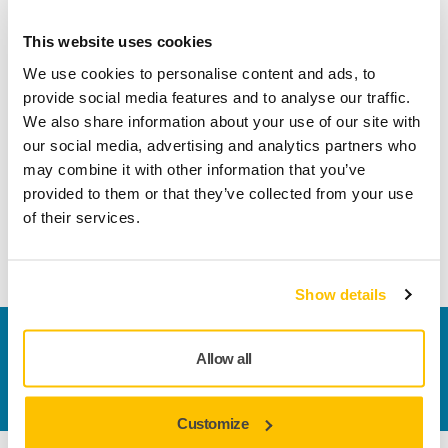
This website uses cookies
Tekniske detaljer
Nedlastinger
We use cookies to personalise content and ads, to
provide social media features and to analyse our traffic.
Lengde
100 mm
We also share information about your use of our site with
our social media, advertising and analytics partners who
Bredde
70 mm
may combine it with other information that you’ve
provided to them or that they’ve collected from your use
of their services.
Show details
Kontakt oss
Allow all
Vil du vite mer?
Ta kontakt
, så svarer støtteteamet
vårt på spørsmålene dine.
Customize