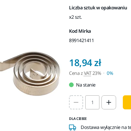
Liczba sztuk w opakowaniu
x2 szt.
Kod Mirka
8991421411
Cena z
18,94 zł
Cena z
VAT
23%
0%
Na stanie
Select quantity value
DLA CIEBIE
Dostawa wyłącznie na te