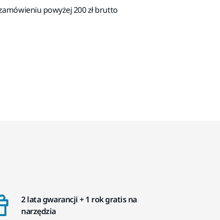
amówieniu powyżej 200 zł brutto
2 lata gwarancji + 1 rok gratis na
narzędzia