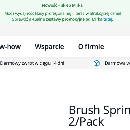
Przejdź do treści
Nowość – sklep Mirka!
Moc i wydajność klasy profesjonalnej – teraz w atrakcyjnej cenie!
Sprawdź aktualne
zestawy promocyjne od Mirka
tutaj.
w-how
Wsparcie
O firmie
Darmowy zwrot w ciągu 14 dni
Darmowa wys
Brush Sprin
2/Pack