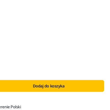
 VAT 23%
Dodaj do koszyka
renie Polski