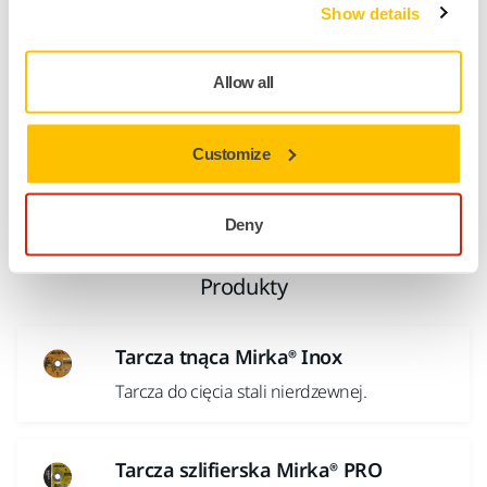
Show details
Tarcze specjalistyczne
Mirka oferuje tarcze do specjalnych zastosowań — do
Allow all
przecinania materiałów nieżelaznych, takich jak aluminium;
szlifowania, gratowania i kształtowania; cięcia i cięcia
Customize
wgłębnego materiałów stalowych, w tym stali
kwasoodpornej; i wreszcie tarcze o dużych średnicach do
przecinania stali szynowej.
Deny
Produkty
Tarcza tnąca Mirka® Inox
Tarcza do cięcia stali nierdzewnej.
Tarcza szlifierska Mirka® PRO