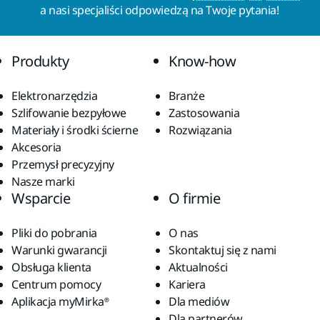
a nasi specjaliści odpowiedzą na Twoje pytania!
Produkty
Know-how
Elektronarzędzia
Branże
Szlifowanie bezpyłowe
Zastosowania
Materiały i środki ścierne
Rozwiązania
Akcesoria
Przemysł precyzyjny
Nasze marki
Wsparcie
O firmie
Pliki do pobrania
O nas
Warunki gwarancji
Skontaktuj się z nami
Obsługa klienta
Aktualności
Centrum pomocy
Kariera
Aplikacja myMirka®
Dla mediów
Dla partnerów