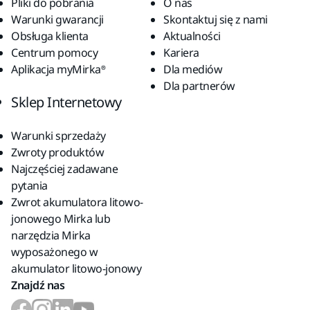
Pliki do pobrania
O nas
Warunki gwarancji
Skontaktuj się z nami
Obsługa klienta
Aktualności
Centrum pomocy
Kariera
Aplikacja myMirka®
Dla mediów
Dla partnerów
Sklep Internetowy
Warunki sprzedaży
Zwroty produktów
Najczęściej zadawane
pytania
Zwrot akumulatora litowo-
jonowego Mirka lub
narzędzia Mirka
wyposażonego w
akumulator litowo-jonowy
Znajdź nas