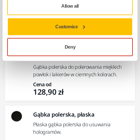
Gąbka polerska z białej pianki o dużej
Allow all
sztywności. Do uzytku z polerką Mirka®...
Cena od
476,50 zł
Customize
Deny
Gąbka polerska, pomarańczowa,
waflowa
Gąbka polerska do polerowania miękkich
powłok i lakierów w ciemnych kolorach.
Cena od
128,90 zł
Gąbka polerska, płaska
Płaska gąbka polerska do usuwania
hologramów.