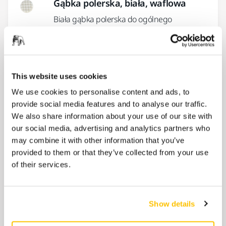
Gąbka polerska, biała, waflowa
Biała gąbka polerska do ogólnego
przeznaczenia.
Cena od
517,04 zł
This website uses cookies
We use cookies to personalise content and ads, to
Gąbka polerska, burgundowa,
provide social media features and to analyse our traffic.
płaska
We also share information about your use of our site with
Płaska gąbka polerska, odpowiednia do
our social media, advertising and analytics partners who
polerowania małych powierzchni i
may combine it with other information that you’ve
trudnodostępnych miejsc.
provided to them or that they’ve collected from your use
Cena od
of their services.
434,56 zł
Show details
Gąbka polerska, biała, płaska