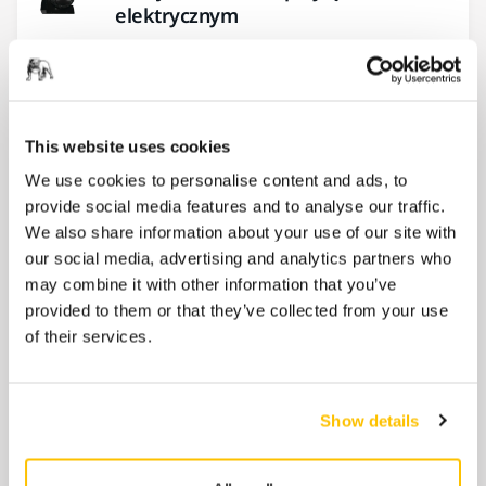
elektrycznym
Sekcja centralna do wózka modułowego
Mirka®.
This website uses cookies
Wózek modułowy - zestaw
Standard+
We use cookies to personalise content and ads, to
provide social media features and to analyse our traffic.
Wózek modułowy Mirka® pomoże Ci utrzymać
We also share information about your use of our site with
porządek i czystość w miejscu pracy.
our social media, advertising and analytics partners who
may combine it with other information that you’ve
provided to them or that they’ve collected from your use
Wózek modułowy - zestaw Basic
of their services.
Wózek modułowy Mirka® pomoże Ci utrzymać
porządek i czystość w miejscu pracy.
Show details
Wózek modułowy - zestaw Premium