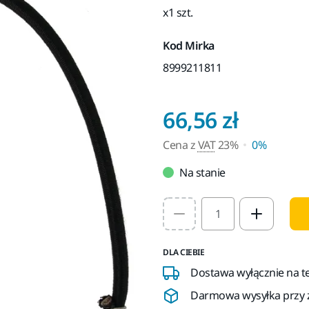
x1 szt.
Kod Mirka
8999211811
Cena z
66,56 zł
Cena z
VAT
23%
0%
Na stanie
Select quantity value
DLA CIEBIE
Dostawa wyłącznie na te
Darmowa wysyłka przy z