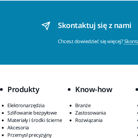
Skontaktuj się z nami
Chcesz dowiedzieć się więcej?
Skonta
Produkty
Know-how
Elektronarzędzia
Branże
Szlifowanie bezpyłowe
Zastosowania
Materiały i środki ścierne
Rozwiązania
Akcesoria
Przemysł precyzyjny