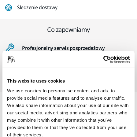
Śledzenie dostawy
Co zapewniamy
Profesjonalny serwis posprzedażowy
Obsługa Klienta Mirka
2 lata gwarancji + 1 rok gratis na narzędzia
This website uses cookies
We use cookies to personalise content and ads, to
provide social media features and to analyse our traffic.
We also share information about your use of our site with
Informacje o produkcie
our social media, advertising and analytics partners who
may combine it with other information that you’ve
provided to them or that they’ve collected from your use
Zestaw zawiera:
of their services.