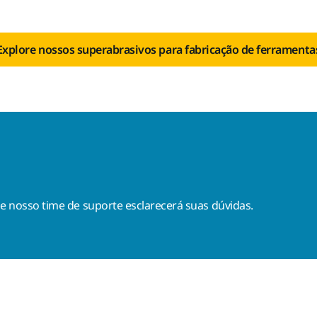
Explore nossos superabrasivos para fabricação de ferramenta
, e nosso time de suporte esclarecerá suas dúvidas.