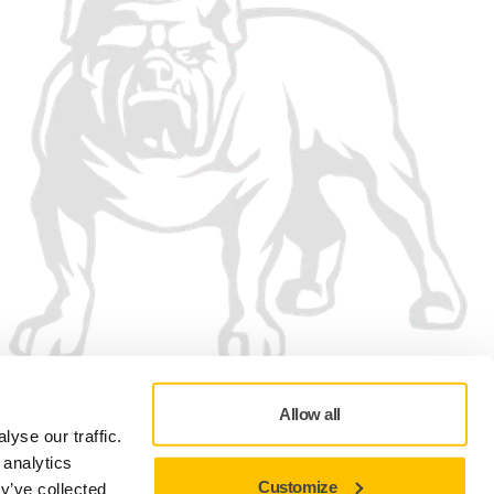
Allow all
yse our traffic.
 analytics
Customize
y’ve collected