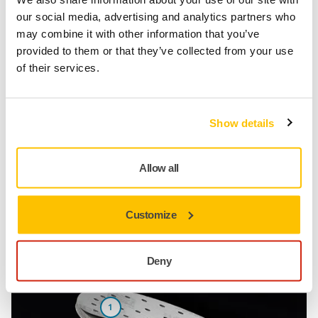
our social media, advertising and analytics partners who
may combine it with other information that you’ve
专为车身处理设计
provided to them or that they’ve collected from your use
of their services.
铂金砂棉有三层设计，并包含柔性泡沫背绒，超越以往的传
统同类产品。
汽车及其部件的打磨要求非常精确，需要实现光滑平整的表
Show details
面处理。在使用 Iridium Soft 铂金砂棉时，您能感觉到贴着表
面的每一条直线、每一条弧线和每一个角度移动。这种柔韧
Allow all
性对于 Iridium Soft 的使用寿命和性能非常重要，也是其超越
传统砂棉的特性。
Customize
尝试一下。您将会注意到差异并看到结果。
Deny
1