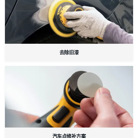
去除旧漆
汽车点修补方案