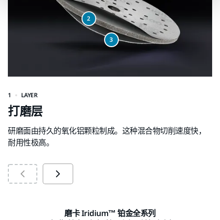
2
3
1
LAYER
2
打磨层
研磨面由持久的氧化铝颗粒制成。这种混合物切削速度快，
柔
耐用性极高。
汽
磨卡 Iridium™ 铂金全系列