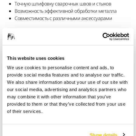
Точную шлифовку сварочных швов и стыков
Возможность эффективной обработки металла
Совместимость с различными аксессуарами
Узнать больше
This website uses cookies
We use cookies to personalise content and ads, to
provide social media features and to analyse our traffic.
We also share information about your use of our site with
our social media, advertising and analytics partners who
may combine it with other information that you’ve
Экономьте время и энергию
provided to them or that they’ve collected from your use
Бесщеточный электрический привод
of their services.
Благодаря мощному и долговечному бесщеточному
электродвигателю плавный, тихий и легкий
аккумуляторный ленточный шлифовальный напильник
Show details