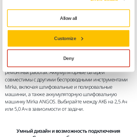
Mirka FBS-B легко справляется с тяжелыми задачами без
необходимости использования пневматического
Allow all
компрессора. В годовом исчислении этот беспроводной
инструмент экономит значительное количество энергии
по сравнению с пневматическим.
Customize
Напильник разработан для удобства использования с
легко заменяемой АКБ, что снижает время простоя и
Deny
повышает производительность в производстве и
ремонтных работах. Аккумуляторные батареи
совместимы с другими беспроводными инструментами
Mirka, включая шлифовальные и полировальные
машинки, а также аккумуляторную шлифовальную
машинку Mirka ANGOS. Выбирайте между АКБ на 2,5 Ач
или 5,0 Ач в зависимости от задачи.
Умный дизайн и возможность подключения