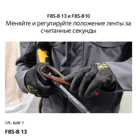
FBS-B 13 и FBS-B10
Меняйте и регулируйте положение ленты за
считанные секунды
1/5 - ШАГ 1
2/
FBS-B 13