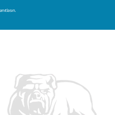
nıtlasın.