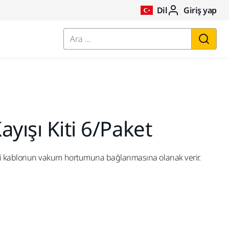
Dil
Giriş yap
Ara ...
yışı Kiti 6/Paket
rikli kablonun vakum hortumuna bağlanmasına olanak verir.