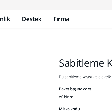
İçeriğe atla
nlık
Destek
Firma
Sabitleme Ka
Bu sabitleme kayışı kiti elekt
Paket başına adet
x6 birim
Mirka kodu