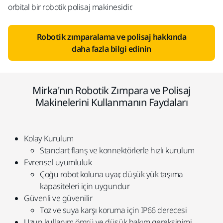
orbital bir robotik polisaj makinesidir.
Robotik zımparalama ve polisaj hakkında
daha fazla bilgi edinin
Mirka'nın Robotik Zımpara ve Polisaj
Makinelerini Kullanmanın Faydaları
Kolay Kurulum
Standart flanş ve konnektörlerle hızlı kurulum
Evrensel uyumluluk
Çoğu robot koluna uyar, düşük yük taşıma
kapasiteleri için uygundur
Güvenli ve güvenilir
Toz ve suya karşı koruma için IP66 derecesi
Uzun kullanım ömrü ve düşük bakım gereksinimi