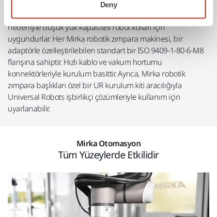
koluyla uyumludur. Sürekli robot zımparalama için özel
Deny
olarak tasarlanmışlardır ve kompakt ve hafif tasarımları
nedeniyle düşük yük kapasiteli robot kolları için
uygundurlar. Her Mirka robotik zımpara makinesi, bir
adaptörle özelleştirilebilen standart bir ISO 9409-1-80-6-M8
flanşına sahiptir. Hızlı kablo ve vakum hortumu
konnektörleriyle kurulum basittir. Ayrıca, Mirka robotik
zımpara başlıkları özel bir UR kurulum kiti aracılığıyla
Universal Robots işbirlikçi çözümleriyle kullanım için
uyarlanabilir.
Mirka Otomasyon
Tüm Yüzeylerde Etkilidir