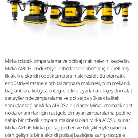
Mirka robotik zımparalama ve polisaj makinelerini keşfedin.
Mirka AIROS, endüstriyel robotlar ve Cobot'lar için üretilmiş
ilk akıllı elektrikli robotik zımpara makinesidir. Bu otomatik
endüstriyel rastgele orbital zımpara makinesi, tüm mekanik
bağlantılara kolayca entegre edilip uyarlanarak çeşitli imalat
sanayilerinde zımparalama ve polisajda yüksek kaliteli
sonuçlar sağlar. Mirka AIROS'a ek olarak Mirka, otomatik spot
nokta onarımları için rastgele olmayan zımparalama pedine
sahip bir robotik zımpara makinesi olan Mirka AIOS'u sunar.
Mirka AIROP, Mirka polisaj pedleri ve bileşikleriyle uyumlu
olan gelişmiş bir elektrikli polisaj başlığına sahip rastgele