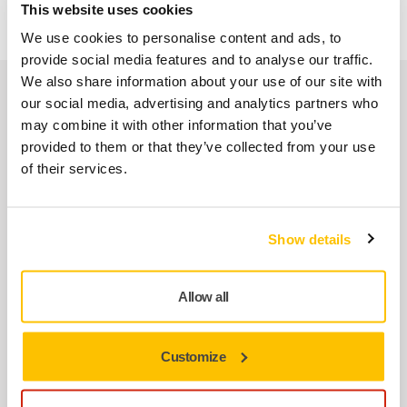
güvenilir şekilde yeniden üretilebilen yüksek kaliteli finisaj
This website uses cookies
sağlar.
We use cookies to personalise content and ads, to
provide social media features and to analyse our traffic.
We also share information about your use of our site with
Evrensel robotlar için çok yönlü çözümler
our social media, advertising and analytics partners who
Mirka Robotik Zımpara Başlıkları:
may combine it with other information that you’ve
provided to them or that they’ve collected from your use
of their services.
Show details
Allow all
Customize
Mirka robotik zımpara başlıkları piyasadaki çoğu robot