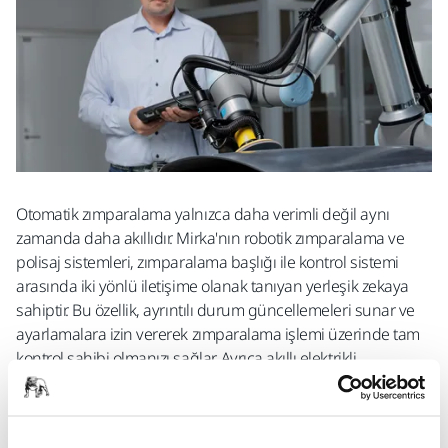
Otomatik zımparalama yalnızca daha verimli değil aynı
zamanda daha akıllıdır. Mirka'nın robotik zımparalama ve
polisaj sistemleri, zımparalama başlığı ile kontrol sistemi
arasında iki yönlü iletişime olanak tanıyan yerleşik zekaya
sahiptir. Bu özellik, ayrıntılı durum güncellemeleri sunar ve
ayarlamalara izin vererek zımparalama işlemi üzerinde tam
kontrol sahibi olmanızı sağlar. Ayrıca akıllı elektrikli
zımparalama çözümü, işlemin her aşamasının özel
gereksinimlerini karşılamak için yapılandırılabilen hassas
RPM kontrolü sunar. Tutarlı RPM, yüksek yükler altında bile