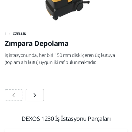
1
ÖZELLIK
2
Zımpara Depolama
H
iş istasyonunda, her biri 150 mm disk içeren üç kutuya
4,
(toplam altı kutu) uygun iki raf bulunmaktadır.
DEXOS 1230 İş İstasyonu Parçaları