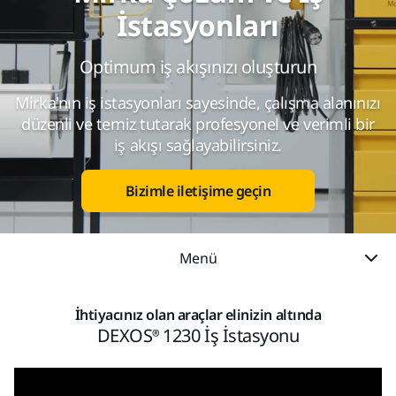
İstasyonları
Optimum iş akışınızı oluşturun
Mirka'nın iş istasyonları sayesinde, çalışma alanınızı
düzenli ve temiz tutarak profesyonel ve verimli bir
iş akışı sağlayabilirsiniz.
Bizimle iletişime geçin
Menü
İhtiyacınız olan araçlar elinizin altında
DEXOS® 1230 İş İstasyonu