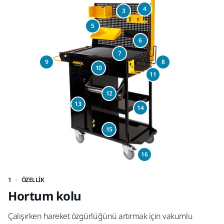
4
3
5
6
7
9
8
10
11
12
13
14
15
16
1
ÖZELLIK
2
Hortum kolu
M
Çalışırken hareket özgürlüğünü artırmak için vakumlu
DE