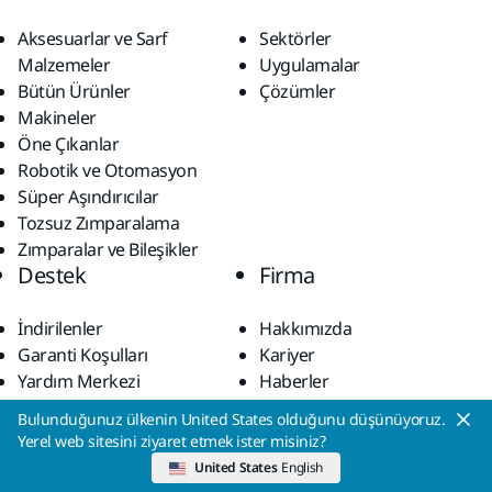
Aksesuarlar ve Sarf
Sektörler
Malzemeler
Uygulamalar
Bütün Ürünler
Çözümler
Makineler
Öne Çıkanlar
Robotik ve Otomasyon
Süper Aşındırıcılar
Tozsuz Zımparalama
Zımparalar ve Bileşikler
Destek
Firma
İndirilenler
Hakkımızda
Garanti Koşulları
Kariyer
Yardım Merkezi
Haberler
myMirka app
KVKK
Kurumsal Aydınlatma