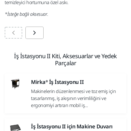
temizleyici hortumuna özel askı.
*İ
*İsteğe bağlı aksesuar
.
İş İstasyonu II Kiti, Aksesuarlar ve Yedek
Parçalar
Mirka® İş İstasyonu II
Makinelerin düzenlenmesi ve toz emiş için
tasarlanmış, iş akışının verimliliğini ve
ergonomiyi artıran mobil iş...
İş İstasyonu II için Makine Duvarı