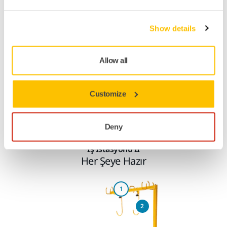
Show details
Allow all
Customize
Deny
İş İstasyonu II
Her Şeye Hazır
1
2