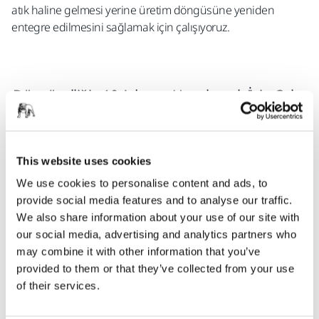
atık haline gelmesi yerine üretim döngüsüne yeniden
entegre edilmesini sağlamak için çalışıyoruz.
Döngüselliğin 10 Adımını Uygulamak İçin Çaba
Harcıyoruz
This website uses cookies
We use cookies to personalise content and ads, to
provide social media features and to analyse our traffic.
1
2
3
4
5
We also share information about your use of our site with
our social media, advertising and analytics partners who
6
7
8
9
10
may combine it with other information that you’ve
provided to them or that they’ve collected from your use
of their services.