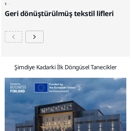
1
2
Geri dönüştürülmüş tekstil lifleri
B
Şimdiye Kadarki İlk Döngüsel Tanecikler​