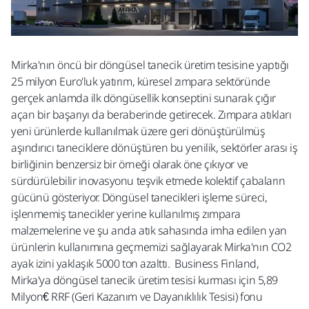
Mirka'nın öncü bir döngüsel tanecik üretim tesisine yaptığı
25 milyon Euro'luk yatırım, küresel zımpara sektöründe
gerçek anlamda ilk döngüsellik konseptini sunarak çığır
açan bir başarıyı da beraberinde getirecek. Zımpara atıkları
yeni ürünlerde kullanılmak üzere geri dönüştürülmüş
aşındırıcı taneciklere dönüştüren bu yenilik, sektörler arası iş
birliğinin benzersiz bir örneği olarak öne çıkıyor ve
sürdürülebilir inovasyonu teşvik etmede kolektif çabaların
gücünü gösteriyor. Döngüsel tanecikleri işleme süreci,
işlenmemiş tanecikler yerine kullanılmış zımpara
malzemelerine ve şu anda atık sahasında imha edilen yan
ürünlerin kullanımına geçmemizi sağlayarak Mirka'nın CO2
ayak izini yaklaşık 5000 ton azalttı. Business Finland,
Mirka'ya döngüsel tanecik üretim tesisi kurması için 5,89
Milyon€ RRF (Geri Kazanım ve Dayanıklılık Tesisi) fonu