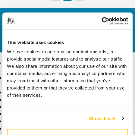
Bize Ulaşın
Daha fazla bilgi edinmek ister misiniz? Lütfen bizimle
iletişime geçin
ve uzman ekibimiz sorularınızı
yanıtlasın.
This website uses cookies
We use cookies to personalise content and ads, to
provide social media features and to analyse our traffic.
Ürünler
Uzmanlık
We also share information about your use of our site with
our social media, advertising and analytics partners who
Aksesuarlar ve Sarf
Sektörler
may combine it with other information that you’ve
Malzemeler
Uygulamalar
provided to them or that they’ve collected from your use
Bütün Ürünler
Çözümler
of their services.
Makineler
Öne Çıkanlar
Robotik ve Otomasyon
Show details
Süper Aşındırıcılar
Tozsuz Zımparalama