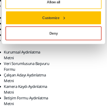
Zımparalar ve Bileşikler
Allow all
Destek
Firma
İndirilenler
Hakkımızda
Customize
Garanti Koşulları
Kariyer
Yardım Merkezi
Haberler
Deny
myMirka app
KVKK
Kurumsal Aydınlatma
Metni
Veri Sorumlusuna Başvuru
Formu
Çalışan Adayı Aydınlatma
Metni
Kamera Kaydı Aydınlatma
Metni
İletişim Formu Aydınlatma
Metni