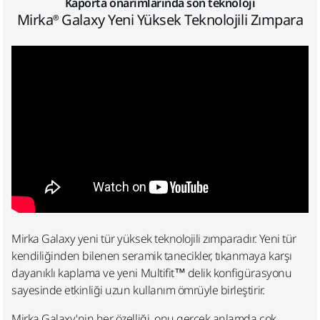
Kaporta onarımlarında son teknoloji
Mirka® Galaxy Yeni Yüksek Teknolojili Zımpara
Mirka Galaxy yeni tür yüksek teknolojili zımparadır. Yeni tür
kendiliğinden bilenen seramik tanecikler, tıkanmaya karşı
dayanıklı kaplama ve yeni Multifit™ delik konfigürasyonu
sayesinde etkinliği uzun kullanım ömrüyle birleştirir.
Mirka Galaxy'nin her özelliği, onu gerçek anlamda çok