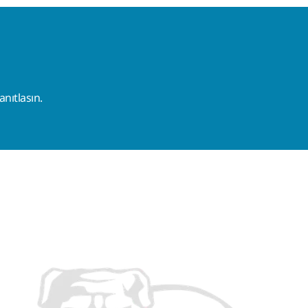
nıtlasın.