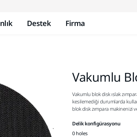
İçeriğe atla
nlık
Destek
Firma
Vakumlu Bl
Vakumlu blok disk ıslak zımpar
kesilemediği durumlarda kullanı
blok disk zımpara makinenizi ve
Delik konfigürasyonu
0 holes