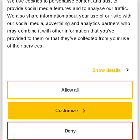
We use cookies to personalise content and ads, to
provide social media features and to analyse our traffic.
We also share information about your use of our site with
our social media, advertising and analytics partners who
may combine it with other information that you’ve
provided to them or that they’ve collected from your use
of their services.
Mirlon Total je jedním z našich nesporně všestranných
produktů
Vysoce univerzální
Show details
Mirlon Total je přirozenou volbou při opravách po nehodě,
ale hodí se také pro výrobu nových vozidel, stavebnictví
Allow all
a dekorace, opracování dřeva a kovů, námořní výrobu
a opracování kompozitů. Dobře působí na ocel a další kovy
Customize
a slitiny, stejně jako na plasty, laky, nátěry a primery
a syntetické materiály.
Deny