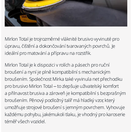
Mirlon Total je trojrozměrné vláknité brusivo vyvinuté pro
úpravu, čištění a dokončování tvarovaných povrchů. Je
ideální pro matování a přípravu na rozstřik.
Mirlon Total je k dispozici v rolích a pásech pro ruční
broušení a nyní je plně kompatibilní s mechanickým
broušením. Společnost Mirka také vyvinula net přechodku
pro brusivo Mirlon Total – to zlepšuje uživatelský komfort
a přilnavost brusiva a zároveň je kompatibilní s bezprašným
broušením.
Pěnový podložný talíř má hladký vzor, který
umožňuje strojové broušení s jemným povrchem. Vyhovuje
každému pohybu, jakémukoli tlaku, je vhodný pro karoserie
téměř všech vozidel.