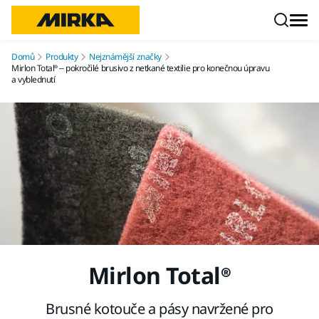
Přejít na obsah
Domů
Produkty
Nejznámější značky
Mirlon Total® – pokročilé brusivo z netkané textilie pro konečnou úpravu
a vyblednutí
Mirlon Total®
Brusné kotouče a pásy navržené pro