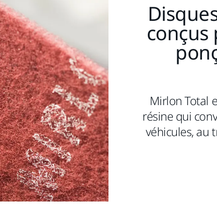
Disques
conçus 
pon
Mirlon Total e
résine qui con
véhicules, au 