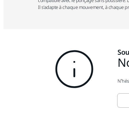
compatible avec le ponçage sans poussière.
Il s'adapte à chaque mouvement, à chaque pres
Sou
N
N’hés