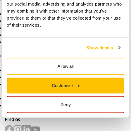
our social media, advertising and analytics partners who
may combine it with other information that you’ve
Downloads
Om os
provided to them or that they’ve collected from your use
Garantibetingelser
Kontakt os
of their services.
Kundeservice
Nyheder
Hjælpecenter
Karrieremuligheder
myMirka-app
For medier
Show details
For partnere
Online Shop
Allow all
Returnering af en vare
Kundeservice
Vilkår of betingelser for
Customize
salg
Ofte stillede spørgsmål
Deny
Returnering af Mirka
batteriværktøj og batterier
Find os