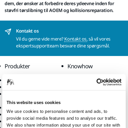
dem, der ønsker at forbedre deres ydeevne inden for
støvfri tørslibning til AOEM og kollisionsreparation.
Kontakt os
Vil du gerne vide mere?
Kontakt os,
så vil vores
ekspertsupportteam besvare dine spørgsmål.
Produkter
Knowhow
Elektrisk værktøj
Brancher
Støvfri slibning
Anvendelsesformål
Slibematerialer og
Løsninger
polermidler
This website uses cookies
Tilbehør og forbrugsvarer
We use cookies to personalise content and ads, to
Superslibematerialer
provide social media features and to analyse our traffic.
Profilerede brands
We also share information about your use of our site with
Support
Virksomhed