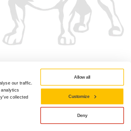
Nous acceptons
Allow all
yse our traffic.
 analytics
Customize
y’ve collected
ditions d'Utilisation
Politique de cookies
Offre Radio - Modalités
Préférences cookies
Deny
Fermer pour rester sur le site actuel