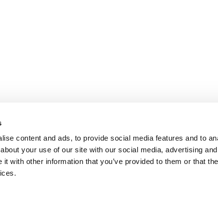
s
ise content and ads, to provide social media features and to anal
about your use of our site with our social media, advertising and
t with other information that you’ve provided to them or that the
ices.
Conditions générales de vente
Politique de confidentialité
Con
visiter le site Internet local ?
United States
English