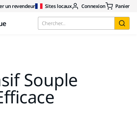
er un revendeur
Sites locaux
Connexion
Panier
ue
Chercher...
asif Souple
fficace