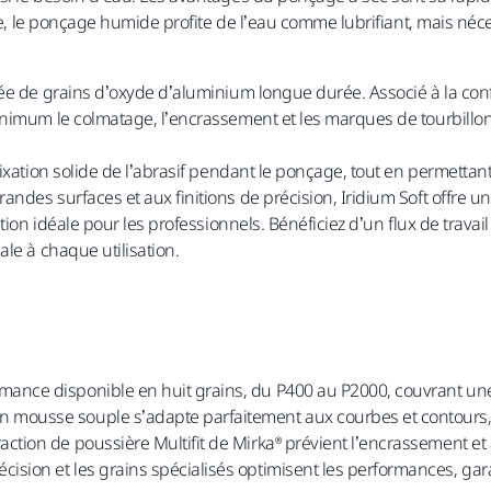
rse, le ponçage humide profite de l’eau comme lubrifiant, mais néce
ée de grains d’oxyde d’aluminium longue durée. Associé à la confi
inimum le colmatage, l’encrassement et les marques de tourbillo
ixation solide de l’abrasif pendant le ponçage, tout en permettant
ndes surfaces et aux finitions de précision, Iridium Soft offre 
tion idéale pour les professionnels. Bénéficiez d’un flux de travai
le à chaque utilisation.
rmance disponible en huit grains, du P400 au P2000, couvrant u
n mousse souple s’adapte parfaitement aux courbes et contours,
action de poussière Multifit de Mirka® prévient l’encrassement et
cision et les grains spécialisés optimisent les performances, ga