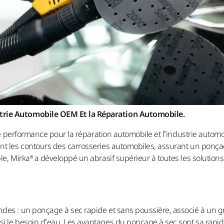
strie Automobile OEM Et la Réparation Automobile.
aute performance pour la réparation automobile et l’industrie autom
ent les contours des carrosseries automobiles, assurant un ponç
ble, Mirka® a développé un abrasif supérieur à toutes les solutio
es : un ponçage à sec rapide et sans poussière, associé à un grai
 le besoin d’eau. Les avantages du ponçage à sec sont sa rapidité