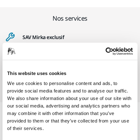
Nos services
SAV Mirka exclusif
Service client Mirka
Garantie 2 ans + 1 an offert pour les outils
This website uses cookies
Abrasifs & outils professionnels au service d'une
We use cookies to personalise content and ads, to
finition impeccable
provide social media features and to analyse our traffic.
We also share information about your use of our site with
our social media, advertising and analytics partners who
may combine it with other information that you’ve
Informations produit
provided to them or that they’ve collected from your use
of their services.
Détails techniques