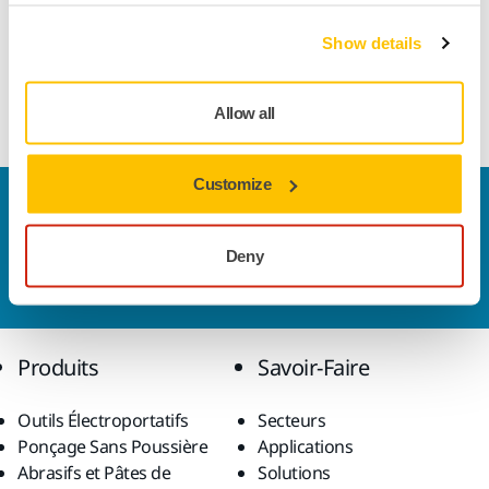
Téléchargements
Show details
Levier de contôle de vitesse 8,0 mm Mirka® DEROS
Allow all
Customize
Nous contacter
Vous souhaitez en savoir plus ?
Prenez contact avec
Deny
nous
et notre équipe d'experts répondra à vos
questions.
Produits
Savoir-Faire
Outils Électroportatifs
Secteurs
Ponçage Sans Poussière
Applications
Abrasifs et Pâtes de
Solutions