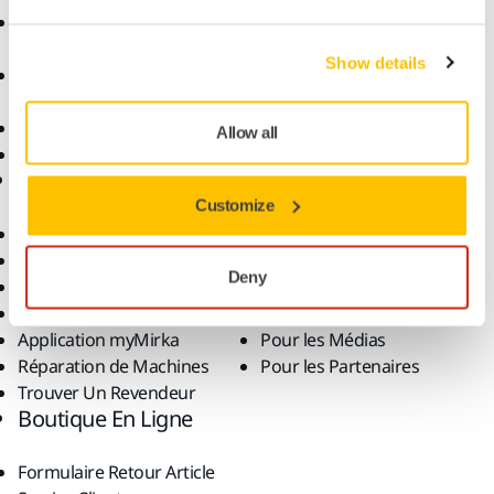
Abrasifs et Pâtes de
Solutions
Polissage
Show details
Accessoires et
Consommables
Superabrasifs
Allow all
Top Brands
Support
Entreprise
Customize
Téléchargements
Qui Sommes-Nous ?
Conditions de la Garantie
Nous Contacter
Deny
Service Client
Actualités
FAQ
Carrière
Application myMirka
Pour les Médias
Réparation de Machines
Pour les Partenaires
Trouver Un Revendeur
Boutique En Ligne
Formulaire Retour Article