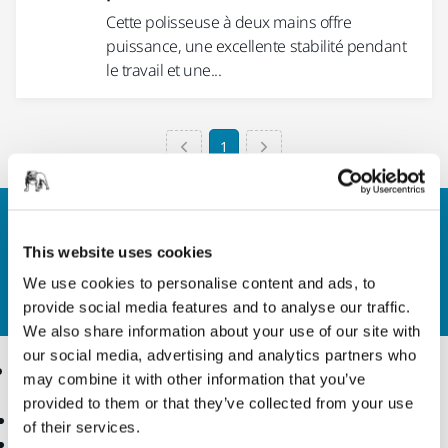
Cette polisseuse à deux mains offre
puissance, une excellente stabilité pendant
le travail et une...
1
Nous contacter
Vous souhaitez en savoir plus ?
Prenez contact avec
This website uses cookies
nous
et notre équipe d'experts répondra à vos
We use cookies to personalise content and ads, to
questions.
provide social media features and to analyse our traffic.
We also share information about your use of our site with
our social media, advertising and analytics partners who
Produits
Savoir-Faire
may combine it with other information that you’ve
provided to them or that they’ve collected from your use
Outils Électroportatifs
Secteurs
of their services.
Ponçage Sans Poussière
Applications