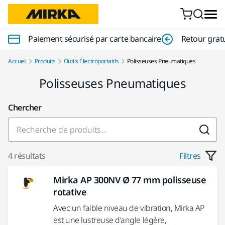
Aller au contenu
Paiement sécurisé par carte bancaire
Retour gratu
Accueil
Produits
Outils Électroportatifs
Polisseuses Pneumatiques
Polisseuses Pneumatiques
Chercher
4 résultats
Filtres
Mirka AP 300NV Ø 77 mm polisseuse
rotative
Avec un faible niveau de vibration, Mirka AP
est une lustreuse d'angle légère,