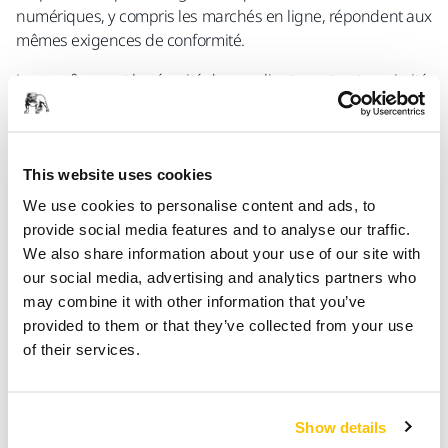
numériques, y compris les marchés en ligne, répondent aux
mêmes exigences de conformité.​
Laa confiance et la sécurité de nos clients sont notre priorité
absolue, et Mirka demeure déterminée à respecter les
principes du règlement européen GPSR (Règlement général
sur la sécurité des produits) dans tous les aspects de nos
opérations.
This website uses cookies
We use cookies to personalise content and ads, to
provide social media features and to analyse our traffic.
Signaler un problème
We also share information about your use of our site with
our social media, advertising and analytics partners who
may combine it with other information that you’ve
Engagement envers la sécurité
provided to them or that they’ve collected from your use
Conformité REACH, SCIP et RoHS
of their services.
Show details