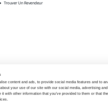
Trouver Un Revendeur
s
ise content and ads, to provide social media features and to anal
about your use of our site with our social media, advertising and
t with other information that you’ve provided to them or that the
ices.
Conditions générales de vente
Politique de confidentialité
Con