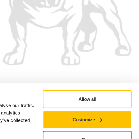
Nous acceptons
Allow all
yse our traffic.
 analytics
Customize
y’ve collected
ditions d'Utilisation
Politique de cookies
Offre Radio - Modalités
Préférences cookies