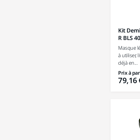
Kit Dem
R BLS 4
Masque lé
à utiliser,
déjà en...
Prix à par
79,16 