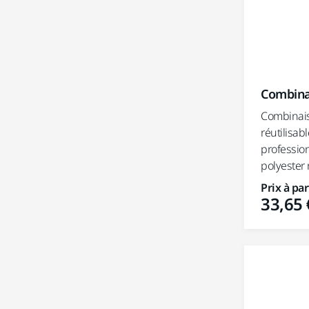
Combina
Combinais
réutilisab
professio
polyester
Prix à par
33,65 