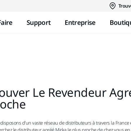
Aller au contenu
Trouv
Faire
Support
Entreprise
Boutiq
ouver Le Revendeur Agré
roche
disposons d'un vaste réseau de distributeurs à travers la France et
rchez le distributeur agréé Mirka le plus proche de chez vous e