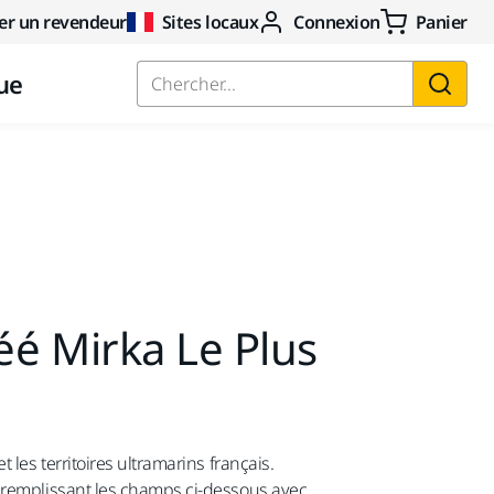
er un revendeur
Sites locaux
Connexion
Panier
ue
Chercher...
é Mirka Le Plus
 les territoires ultramarins français.
n remplissant les champs ci-dessous avec