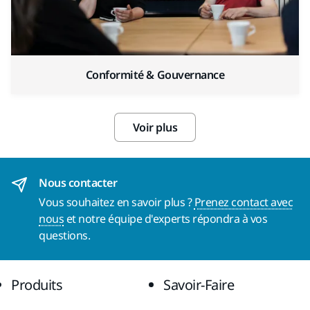
Conformité & Gouvernance
Voir plus
Nous contacter
Vous souhaitez en savoir plus ?
Prenez contact avec
nous
et notre équipe d'experts répondra à vos
questions.
Produits
Savoir-Faire