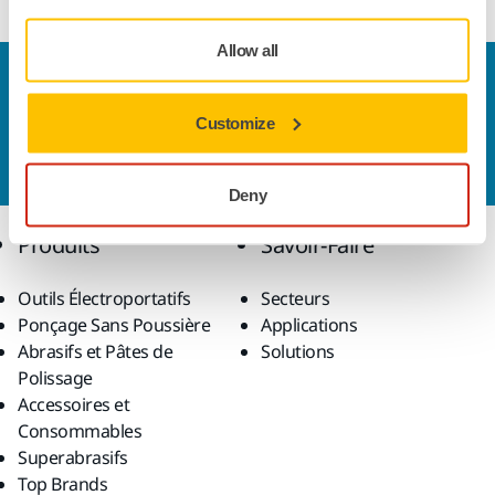
Allow all
Nous contacter
Vous souhaitez en savoir plus ?
Prenez contact avec
Customize
nous
et notre équipe d'experts répondra à vos
questions.
Deny
Produits
Savoir-Faire
Outils Électroportatifs
Secteurs
Ponçage Sans Poussière
Applications
Abrasifs et Pâtes de
Solutions
Polissage
Accessoires et
Consommables
Superabrasifs
Top Brands