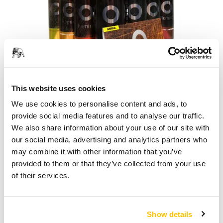
This website uses cookies
La réparation d'un téléphone dont l'écran est rayé n'est pas
We use cookies to personalise content and ads, to
aussi rentable, même si les caractéristiques technologiques
provide social media features and to analyse our traffic.
ne sont pas touchées. Le coût de remplacement de l'écran
We also share information about your use of our site with
est élevé. Mais grâce à Mirka® Remint™, quelques minutes
our social media, advertising and analytics partners who
suffisent pour supprimer les rayures et remettre l'appareil
may combine it with other information that you’ve
en état. Mirka® Remint™convient aux smartphones,
provided to them or that they’ve collected from your use
tablettes et montres connectées.
of their services.
En savoir plus sur la solution Mirka®
Show details
Remint™