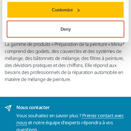
Customize
Détails techniques
Téléchargements
Deny
La gamme de produits « Préparation de la peinture » Mirka®
comprend des godets, des couvercles et des systèmes de
mélange, des bâtonnets de mélange, des filtres à peinture,
des dévidoirs pratiques et des chiffons. Elle répond aux
besoins des professionnels de la réparation automobile en
matière de mélange de peinture.
Nous contacter
Vous souhaitez en savoir plus ?
Prenez contact avec
nous
et notre équipe d'experts répondra à vos
questions.