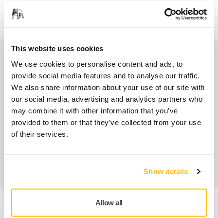
Paiement sécurisé par carte bancaire
Suivi de livraison
This website uses cookies
Nos services
We use cookies to personalise content and ads, to
provide social media features and to analyse our traffic.
SAV Mirka exclusif
We also share information about your use of our site with
our social media, advertising and analytics partners who
Service client Mirka
may combine it with other information that you’ve
provided to them or that they’ve collected from your use
Garantie 2 ans + 1 an offert pour les outils
of their services.
Abrasifs & outils professionnels au service d'une
finition impeccable
Show details
Allow all
Informations produit