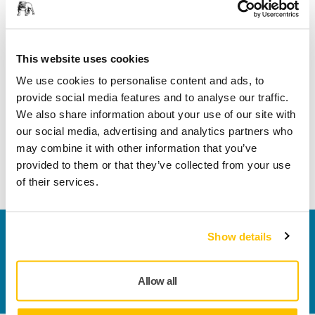
plus de la tête de ponçage, nous proposons des solutions
de finition de surface basées sur plus de 75 ans
d'expérience et pouvons être votre partenaire tout au long
This website uses cookies
du processus. Grâce à la solution de ponçage automatisée
We use cookies to personalise content and ads, to
de pointe de Mirka, les concepteurs, les ingénieurs et les
provide social media features and to analyse our traffic.
chefs de produits peuvent être sûrs que leur vision est
We also share information about your use of our site with
réalisée et que le résultat final reflète leurs standards
our social media, advertising and analytics partners who
élevés. Ponceuse facile à intégrer - Ponçage de qualité
may combine it with other information that you’ve
constante - Un contrôle total sur toutes les surfaces -
provided to them or that they’ve collected from your use
Ponceuse construite pour durer.
of their services.
Nous contacter
Show details
Vous souhaitez en savoir plus ?
Prenez contact avec
nous
et notre équipe d'experts répondra à vos
Allow all
questions.