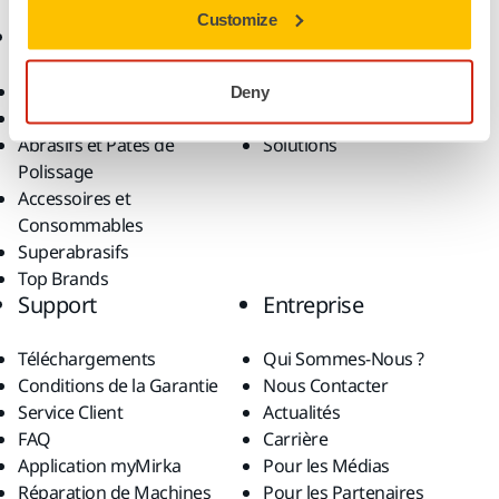
Customize
Produits
Savoir-Faire
Outils Électroportatifs
Secteurs
Deny
Ponçage Sans Poussière
Applications
Abrasifs et Pâtes de
Solutions
Polissage
Accessoires et
Consommables
Superabrasifs
Top Brands
Support
Entreprise
Téléchargements
Qui Sommes-Nous ?
Conditions de la Garantie
Nous Contacter
Service Client
Actualités
FAQ
Carrière
Application myMirka
Pour les Médias
Réparation de Machines
Pour les Partenaires