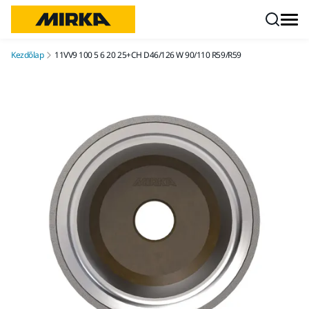
Ugrás a tartalomhoz
Kezdőlap
11VV9 100 5 6 20 25+CH D46/126 W 90/110 R59/R59