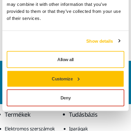
Műszaki részletek
may combine it with other information that you’ve
provided to them or that they’ve collected from your use
of their services.
Gyantakötésű, csésze alakú korong karbidlapkás
körfűrészek fűrészfogtető-köszörüléshez. Dupla perem
nagyoláshoz és simításhoz egy menetben. Nedves
Show details
műveletekre alkalmas
Allow all
Vegye fel velünk a kapcsolatot
Customize
Szeretne többet tudni?
Kérjük, vegye fel velünk a
kapcsolatot
és szakértő Támogató csapatunk
válaszol kérdéseire.
Deny
Termékek
Tudásbázis
Elektromos szerszámok
Iparágak