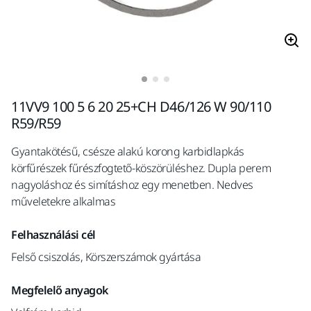
11VV9 100 5 6 20 25+CH D46/126 W 90/110
R59/R59
Gyantakötésű, csésze alakú korong karbidlapkás
körfűrészek fűrészfogtető-köszörüléshez. Dupla perem
nagyoláshoz és simításhoz egy menetben. Nedves
műveletekre alkalmas
Felhasználási cél
Felső csiszolás, Körszerszámok gyártása
Megfelelő anyagok