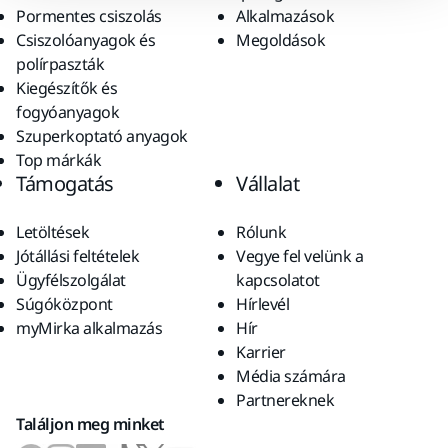
Pormentes csiszolás
Alkalmazások
Csiszolóanyagok és
Megoldások
polírpaszták
Kiegészítők és
fogyóanyagok
Szuperkoptató anyagok
Top márkák
Támogatás
Vállalat
Letöltések
Rólunk
Jótállási feltételek
Vegye fel velünk a
Ügyfélszolgálat
kapcsolatot
Súgóközpont
Hírlevél
myMirka alkalmazás
Hír
Karrier
Média számára
Partnereknek
Találjon meg minket