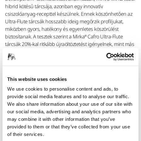
hibrid kötésű tárcsája, azonban egy innovatív
csiszolóanyag-recepttel készülnek. Ennek köszönhetően az
Ultra-Flute tárcsák hosszabb ideig megőrzik profiljukat,
miközben gyors, hatékony és egyenletes köszörülést
biztosítanak. A tesztek szerint a Mirka® Cafro Ultra-Flute
tárcsák 20%-kal ritkább újraöltöztetést igényelnek, mint más
prémium kategóriás szuperkemény csiszolótárcsák. Az
Ultra-Flute csiszolóperemének minősége és porózus
szerkezete lehetővé teszi a köszörűgép teljesítményének
maximális kihasználását. Nagyobb anyagleválasztási
This website uses cookies
sebességet érhetsz el anélkül, hogy nőne az energia- vagy
időfelhasználás. Ultra-Flute jellemzők: Kiváló vágóképesség
We use cookies to personalise content and ads, to
Ideális nagy sorozatokhoz: kiváló stabilitás és teljesítmény
provide social media features and to analyse our traffic.
automata szerszámcserélőkkel történő megmunkálás során
We also share information about your use of our site with
Hosszú távon is állandó geometria – kiváló élmegtartás
our social media, advertising and analytics partners who
Csökkentett energiafelhasználás az innovatív formula és
may combine it with other information that you’ve
porózus csiszolószerkezet révén Rezgésmentes, halk
provided to them or that they’ve collected from your use
működés és stabil teljesítményfelvétel
of their services.