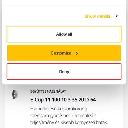
Show details
Kapcsolódó termékek
Allow all
EGYÜTTES HASZNÁLAT
12V9 125 10 2 20 20 D64 SR 125 M413
Customize
Hibrid kötésű, csésze alakú korong volfrám-
karbid körszerszámok CNC-gépeken való
fogaskerék-köszörüléshez
Deny
EGYÜTTES HASZNÁLAT
E-Cup 11 100 10 3 35 20 D 64
Hibrid kötésű köszörűkorong
szerszámgyártáshoz. Optimalizált
teljesítmény és kisebb környezeti hatás.