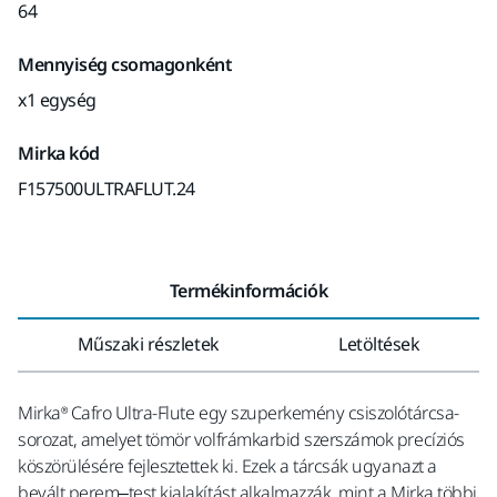
64
Mennyiség csomagonként
x1 egység
Mirka kód
F157500ULTRAFLUT.24
Termékinformációk
Műszaki részletek
Letöltések
Mirka® Cafro Ultra-Flute egy szuperkemény csiszolótárcsa-
sorozat, amelyet tömör volfrámkarbid szerszámok precíziós
köszörülésére fejlesztettek ki. Ezek a tárcsák ugyanazt a
bevált perem–test kialakítást alkalmazzák, mint a Mirka többi