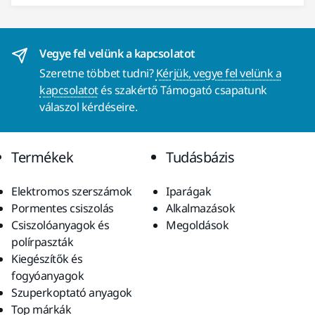
Vegye fel velünk a kapcsolatot
Szeretne többet tudni?
Kérjük, vegye fel velünk a
kapcsolatot
és szakértő Támogató csapatunk
válaszol kérdéseire.
Termékek
Tudásbázis
Elektromos szerszámok
Iparágak
Pormentes csiszolás
Alkalmazások
Csiszolóanyagok és
Megoldások
polírpaszták
Kiegészítők és
fogyóanyagok
Szuperkoptató anyagok
Top márkák