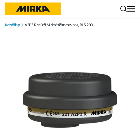
Ugrás a tartalomhoz
Kezdőlap
A2P3 R szűrő Mirka® félmaszkhoz, BLS 200