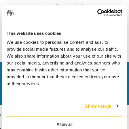
Termékinformációk
Műszaki részletek
Letöltések
This website uses cookies
Szűrő szerves gázok és gőzök, valamint por elleni
We use cookies to personalise content and ads, to
védelemre. 2. osztály.
provide social media features and to analyse our traffic.
We also share information about your use of our site with
our social media, advertising and analytics partners who
may combine it with other information that you’ve
Vegye fel velünk a kapcsolatot
provided to them or that they’ve collected from your use
Szeretne többet tudni?
Kérjük, vegye fel velünk a
of their services.
kapcsolatot
és szakértő Támogató csapatunk
válaszol kérdéseire.
Show details
Termékek
Tudásbázis
Allow all