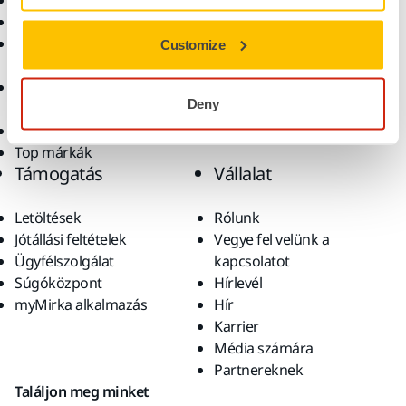
Elektromos szerszámok
Iparágak
Pormentes csiszolás
Alkalmazások
Csiszolóanyagok és
Megoldások
Customize
polírpaszták
Kiegészítők és
Deny
fogyóanyagok
Szuperkoptató anyagok
Top márkák
Támogatás
Vállalat
Letöltések
Rólunk
Jótállási feltételek
Vegye fel velünk a
Ügyfélszolgálat
kapcsolatot
Súgóközpont
Hírlevél
myMirka alkalmazás
Hír
Karrier
Média számára
Partnereknek
Találjon meg minket