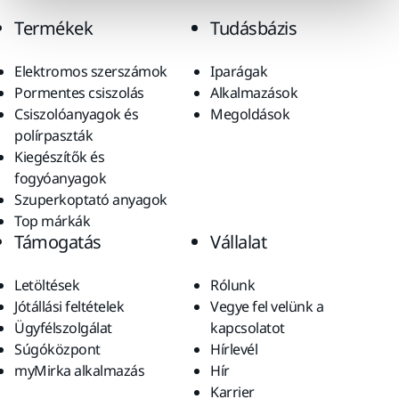
Termékek
Tudásbázis
Elektromos szerszámok
Iparágak
Pormentes csiszolás
Alkalmazások
Csiszolóanyagok és
Megoldások
polírpaszták
Kiegészítők és
fogyóanyagok
Szuperkoptató anyagok
Top márkák
Támogatás
Vállalat
Letöltések
Rólunk
Jótállási feltételek
Vegye fel velünk a
Ügyfélszolgálat
kapcsolatot
Súgóközpont
Hírlevél
myMirka alkalmazás
Hír
Karrier