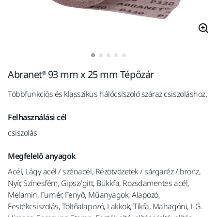
Abranet® 93 mm x 25 mm Tépőzár
Többfunkciós és klasszikus hálócsiszoló száraz csiszoláshoz.
Felhasználási cél
csiszolás
Megfelelő anyagok
Acél, Lágy acél / szénacél, Rézötvözetek / sárgaréz / bronz,
Nyír, Színesfém, Gipsz/gitt, Bükkfa, Rozsdamentes acél,
Melamin, Furnér, Fenyő, Műanyagok, Alapozó,
Festékcsiszolás, Töltőalapozó, Lakkok, Tíkfa, Mahagóni, L.G.