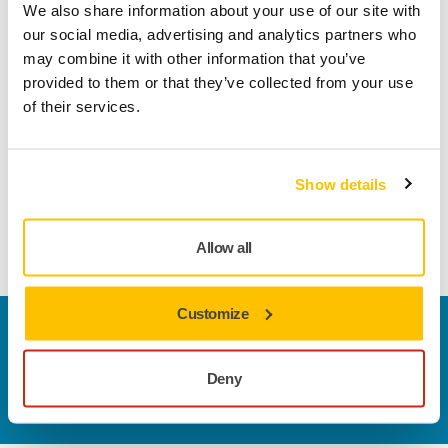
Műszaki részletek
Letöltések
We also share information about your use of our site with
our social media, advertising and analytics partners who
may combine it with other information that you’ve
A többfunkciós és klasszikus Abranet® kifejezetten a gitt,
provided to them or that they’ve collected from your use
alapozók, lakkok, kompozit anyagok és számos más ipari
of their services.
felhasználású anyag csiszolásához lett kifejlesztve. Az
Abranet a nagy teljesítményt és a hosszú élettartamot ötvözi,
így költséghatékony megoldást jelent. Száraz kézi vagy gépi
Show details
csiszolásra tervezték, a valóban pormentes csiszolási
jellemzők tisztább munkakörnyezetet és jobb felületet
eredményeznek.
Allow all
Customize
Vegye fel velünk a kapcsolatot
Szeretne többet tudni?
Kérjük, vegye fel velünk a
Deny
kapcsolatot
és szakértő Támogató csapatunk
válaszol kérdéseire.