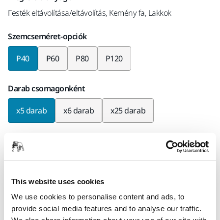
Festék eltávolítása/eltávolítás, Kemény fa, Lakkok
Szemcseméret-opciók
P40
P60
P80
P120
Darab csomagonként
x5 darab
x6 darab
x25 darab
Mirka kód
AH23200540
This website uses cookies
We use cookies to personalise content and ads, to
Termékinformációk
provide social media features and to analyse our traffic.