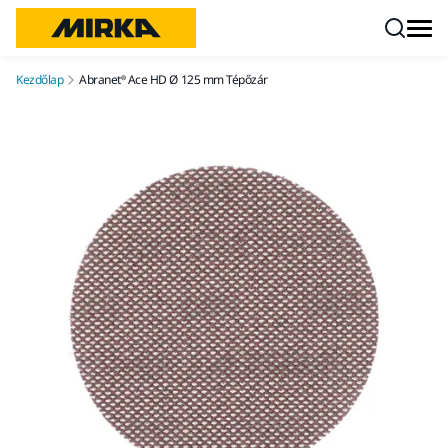
Ugrás a tartalomhoz
Kezdőlap
Abranet® Ace HD Ø 125 mm Tépőzár