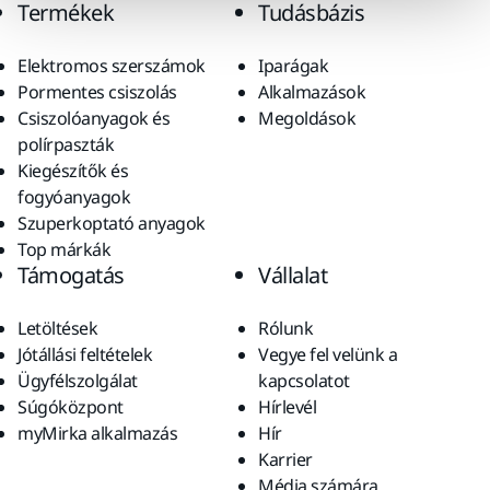
Termékek
Tudásbázis
Elektromos szerszámok
Iparágak
Pormentes csiszolás
Alkalmazások
Csiszolóanyagok és
Megoldások
polírpaszták
Kiegészítők és
fogyóanyagok
Szuperkoptató anyagok
Top márkák
Támogatás
Vállalat
Letöltések
Rólunk
Jótállási feltételek
Vegye fel velünk a
Ügyfélszolgálat
kapcsolatot
Súgóközpont
Hírlevél
myMirka alkalmazás
Hír
Karrier
Média számára